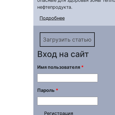
опасные для здоровья зоны тепл
нефтепродукта.
Подробнее
о Моделирование фак
нефтесборных пункта
технологий
Загрузить статью
Вход на сайт
Имя пользователя
*
Пароль
*
Регистрация