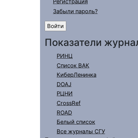
Регистрация
Забыли пароль?
Показатели журна
РИНЦ
Список ВАК
КиберЛенинка
DOAJ
РЦНИ
CrossRef
ROAD
Белый список
Все журналы СГУ