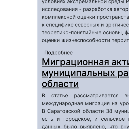
условиях экстремальной среды Р
исследования - разработка авто
комплексной оценки пространств
к специфике северных и арктичес
теоретико-понятийные основы, ф
оценки жизнеспособности террит
Подробнее
о Пространственная 
Миграционная акт
образований: теорет
(на примере Республи
муниципальных ра
области
В статье рассматривается вн
международная миграция на уро
В Саратовской области 38 муни
есть и городское, и сельское 
данных было выявлено, что вну