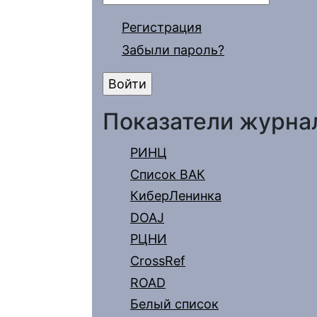
Регистрация
Забыли пароль?
Показатели журна
РИНЦ
Список ВАК
КиберЛенинка
DOAJ
РЦНИ
CrossRef
ROAD
Белый список