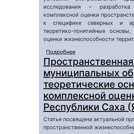
исследования – разработка
комплексной оценки пространст
к специфике северных и арк
теоретико-понятийные основы
оценки жизнеспособности террит
Подробнее
о Пространственная 
Пространственная
образований: теорет
(на примере муницип
муниципальных об
(Якутия))
теоретические осн
комплексной оцен
Республики Саха (
Статья посвящена актуальной пр
пространственной жизнеспособн