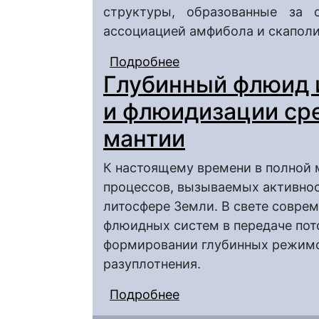
структуры, образованные за 
ассоциацией амфибола и скаполи
Подробнее
о Гидротермальные п
Глубинный флюид 
Сибирской нефтегазо
и флюидизации ср
мантии
К настоящему времени в полной 
процессов, вызываемых активнос
литосфере Земли. В свете совре
флюидных систем в передаче пото
формировании глубинных режимов
разуплотнения.
Подробнее
о Глубинный флюид и
среды в литосферной