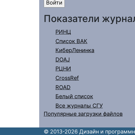
Показатели журна
РИНЦ
Список ВАК
КиберЛенинка
DOAJ
РЦНИ
CrossRef
ROAD
Белый список
Все журналы СГУ
Популярные загрузки файлов
© 2013-2026 Дизайн и программн