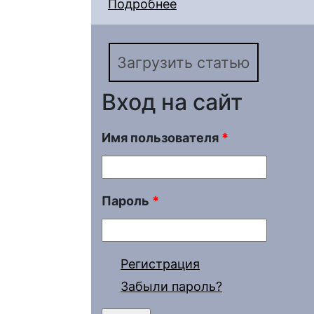
Подробнее
о Вулканогенный мат
отложениях востока Р
Загрузить статью
Вход на сайт
Имя пользователя
*
Пароль
*
Регистрация
Забыли пароль?