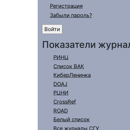
Регистрация
Забыли пароль?
Показатели журна
РИНЦ
Список ВАК
КиберЛенинка
DOAJ
РЦНИ
CrossRef
ROAD
Белый список
Все журналы СГУ