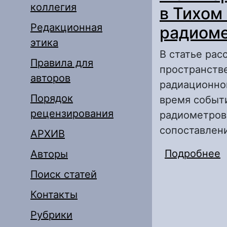
коллегия
в Тихом
Редакционная
радиом
этика
В статье рас
Правила для
пространств
авторов
радиационног
Порядок
время событ
рецензирования
радиометров
сопоставлен
АРХИВ
Подробнее
о
Авторы
о
Поиск статей
Контакты
Рубрики