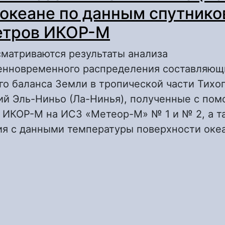
 океане по данным спутник
етров ИКОР-М
сматриваются результаты анализа
енновременного распределения составляющ
о баланса Земли в тропической части Тихог
ий Эль-Ниньо (Ла-Нинья), полученные с по
 ИКОР-М на ИСЗ «Метеор-М» № 1 и № 2, а т
ия с данными температуры поверхности океа
 Мониторинг событий Эль-Ниньо (Ла-Нинья)
кеане по данным спутниковых радиометро