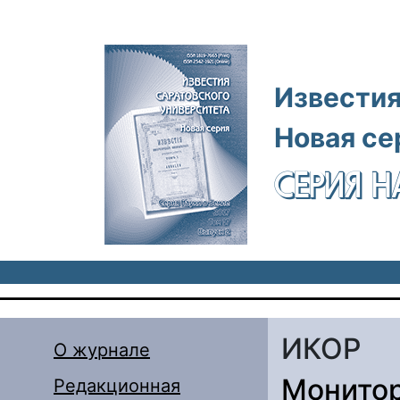
Перейти к основному содержанию
Известия
Новая се
СЕРИЯ Н
ИКОР
О журнале
Монитор
Редакционная