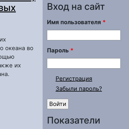
Вход на сайт
овых
Имя пользователя
*
их
о океана во
Пароль
*
мощью
акже их
на.
Регистрация
 в Тихом
Забыли пароль?
в ИКОР-М
Показатели