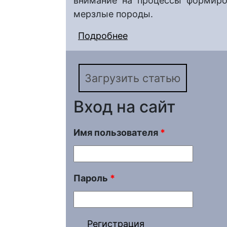
внимание на процессы формиро
мерзлые породы.
Подробнее
о О миграции нефтеза
возможность их прон
Загрузить статью
Вход на сайт
Имя пользователя
*
Пароль
*
Регистрация