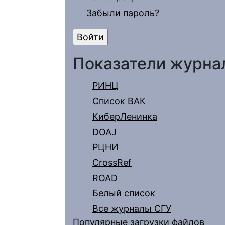
Забыли пароль?
Показатели журна
РИНЦ
Список ВАК
КиберЛенинка
DOAJ
РЦНИ
CrossRef
ROAD
Белый список
Все журналы СГУ
Популярные загрузки файлов