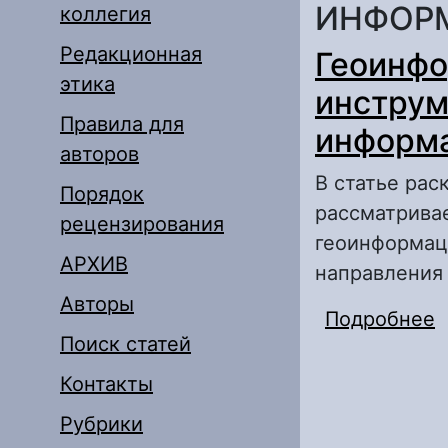
ИНФОР
коллегия
Редакционная
Геоинфо
этика
инструм
Правила для
информ
авторов
В статье ра
Порядок
рассматривае
рецензирования
геоинформац
АРХИВ
направления
Авторы
Подробнее
о
Поиск статей
з
Контакты
Рубрики