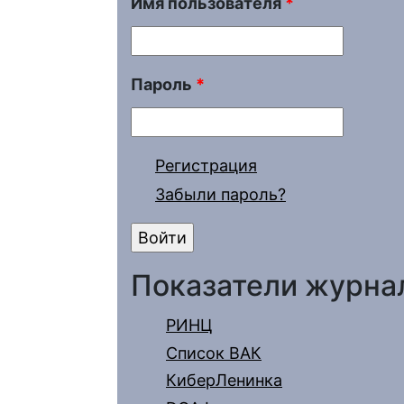
Имя пользователя
*
Пароль
*
Регистрация
Забыли пароль?
Показатели журна
РИНЦ
Список ВАК
КиберЛенинка