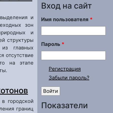
Вход на сайт
 выделения и
Имя пользователя
*
реходных зон
природных и
ей структуры
Пароль
*
 из главных
я отсутствие
то на этапе
Регистрация
ты.
Забыли пароль?
 городской
котонов
 в городской
Показатели
ления границ