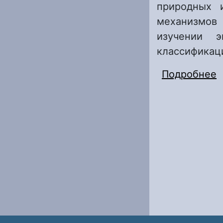
природных 
механизмов 
изучении э
классификаци
Подробнее
о