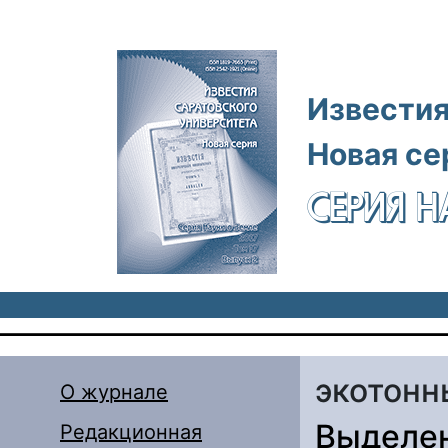
Перейти к основному содержанию
Известия
Новая се
СЕРИЯ Н
экотонн
О журнале
Выделен
Редакционная