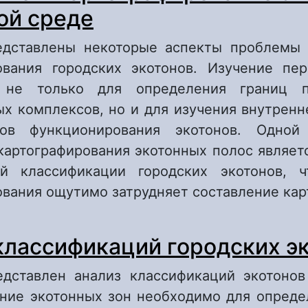
ой среде
едставлены некоторые аспекты проблемы
ования городских экотонов. Изучение пе
 не только для определения границ 
ых комплексов, но и для изучения внутренн
ов функционирования экотонов. Одной
картографирования экотонных полос являетс
ой классификации городских экотонов, ч
ования ощутимо затрудняет составление кар
 Выделение и картографирование экотонов в
классификаций городских э
реде
едставлен анализ классификаций экотонов
ение экотонных зон необходимо для опреде