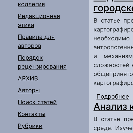
коллегия
городск
Редакционная
В статье пр
этика
картографир
Правила для
необходимо
авторов
антропогенн
и механизм
Порядок
сложностей 
рецензирования
общепринят
АРХИВ
картографир
Авторы
Подробнее
о
Поиск статей
Анализ 
с
Контакты
В статье пр
Рубрики
среде. Изуч