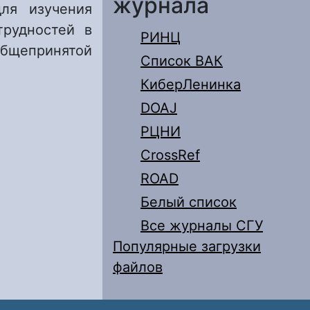
журнала
ля изучения
трудностей в
РИНЦ
бщепринятой
Список ВАК
КиберЛенинка
DOAJ
РЦНИ
CrossRef
ROAD
Белый список
Все журналы СГУ
Популярные загрузки
файлов