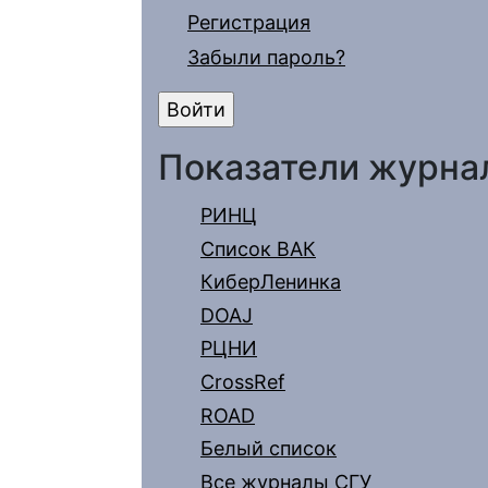
Регистрация
Забыли пароль?
Показатели журна
РИНЦ
Список ВАК
КиберЛенинка
DOAJ
РЦНИ
CrossRef
ROAD
Белый список
Все журналы СГУ