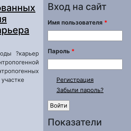
Вход на сайт
ованных
ия
Имя пользователя
*
арьера
Пароль
*
роды ?карьер
нтропогенной
тропогенных
 участке
Регистрация
Забыли пароль?
ой среды на
ничтожения
аплатиновка»)
Показатели