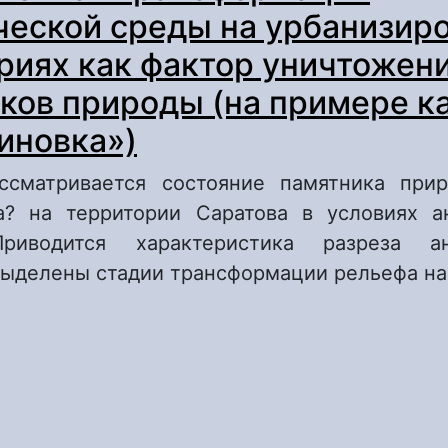
ческой среды на урбанизир
риях как фактор уничтожен
ков природы (на примере к
иновка»)
ссматривается состояние памятника при
а? на территории Саратова в условиях а
Приводится характеристика разреза ан
выделены стадии трансформации рельефа на
 Антропогенная трансформация геологическ
рбанизированных территориях как фактор у
амятников природы (на примере карьера «З