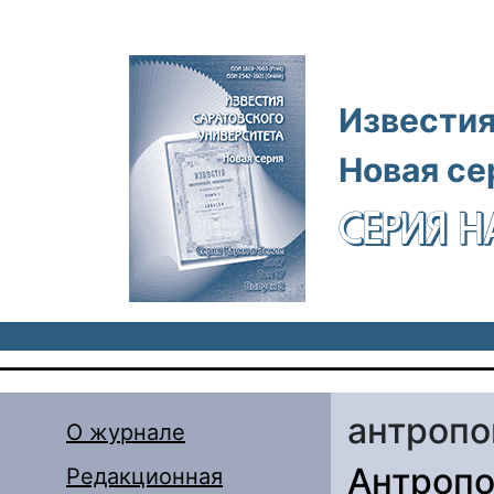
Перейти к основному содержанию
Известия
Новая се
СЕРИЯ Н
антропо
О журнале
Антропо
Редакционная