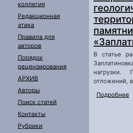
коллегия
геологи
Редакционная
террито
этика
памятни
Правила для
«Заплат
авторов
В статье ра
Порядок
Заплатиновк
рецензирования
нагрузки. 
АРХИВ
отложений, 
Авторы
Подробнее
о
Поиск статей
у
п
Контакты
Рубрики