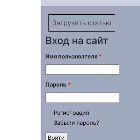
блокирующего антици
Загрузить статью
Вход на сайт
Имя пользователя
*
Пароль
*
Регистрация
Забыли пароль?