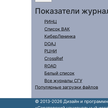
Показатели журна
РИНЦ
Список ВАК
КиберЛенинка
DOAJ
РЦНИ
CrossRef
ROAD
Белый список
Все журналы СГУ
Популярные загрузки файлов
© 2013-2026 Дизайн и программн
«Саратовский национальный исс