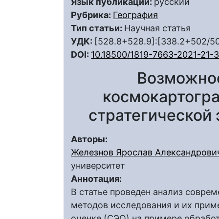
Язык публикации:
русский
Рубрика:
География
Тип статьи:
Научная статья
УДК:
[528.8+528.9]:[338.2+502/5
DOI:
10.18500/1819-7663-2021-21-
Возможно
космокартогра
стратегической 
Авторы:
Железнов Ярослав Александрови
университет
Аннотация:
В статье проведен анализ совре
методов исследования и их прим
оценке (СЭО) на примере обрабо