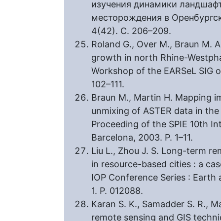
изучения динамики ландшафт
месторождения в Оренбургско
4(42). С. 206–209.
Roland G., Over M., Braun M.
growth in north Rhine-Westpha
Workshop of the EARSeL SIG o
102–111.
Braun M., Martin H. Mapping im
unmixing of ASTER data in the
Proceeding of the SPIE 10th I
Barcelona, 2003. P. 1–11.
Liu L., Zhou J. S. Long-term re
in resource-based cities : a ca
IOP Conference Series : Earth 
1. P. 012088.
Karan S. K., Samadder S. R., Ma
remote sensing and GIS techni