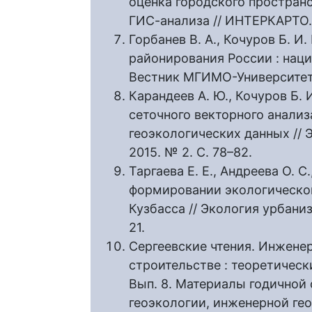
оценка городского простран
ГИС-анализа // ИНТЕРКАРТО. И
Горбанев В. А., Кочуров Б. 
районирования России : нац
Вестник МГИМО-Университета.
Карандеев А. Ю., Кочуров Б. 
сеточного векторного анали
геоэкологических данных //
2015. № 2. С. 78–82.
Таргаева Е. Е., Андреева О. 
формировании экологическог
Кузбасса // Экология урбаниз
21.
Сергеевские чтения. Инжене
строительстве : теоретическ
Вып. 8. Материалы годичной
геоэкологии, инженерной гео