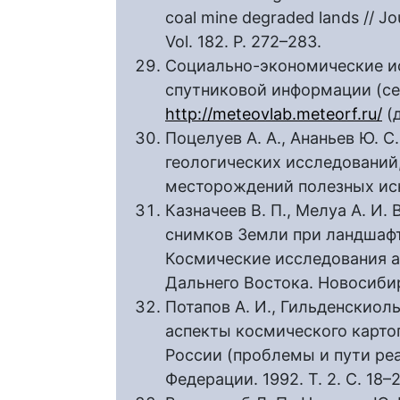
coal mine degraded lands // J
Vol. 182. P. 272–283.
Социально-экономические и
спутниковой информации (сел
http://meteovlab.meteorf.ru/
(д
Поцелуев А. А., Ананьев Ю. С
геологических исследований
месторождений полезных иско
Казначеев В. П., Мелуа А. И
снимков Земли при ландшафт
Космические исследования а
Дальнего Востока. Новосибирс
Потапов А. И., Гильденскиоль
аспекты космического карто
России (проблемы и пути ре
Федерации. 1992. Т. 2. С. 18–2