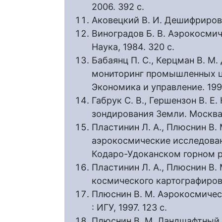
2006. 392 с.
Аковецкий В. И. Дешифрирова
Виноградов Б. В. Аэрокосмич
Наука, 1984. 320 с.
Бабаянц П. С., Керцман В. М
мониторинг промышленных це
Экономика и управление. 1997
Габрук С. В., Гершензон В. 
зондирования Земли. Москва : 
Пластинин Л. А., Плюснин В.
аэрокосмические исследован
Кодаро-Удоканском горном ра
Пластинин Л. А., Плюснин В.
космического картографирова
Плюснин В. М. Аэрокосмичес
: ИГУ, 1997. 123 с.
Плюснин В. М. Ландшафтный 