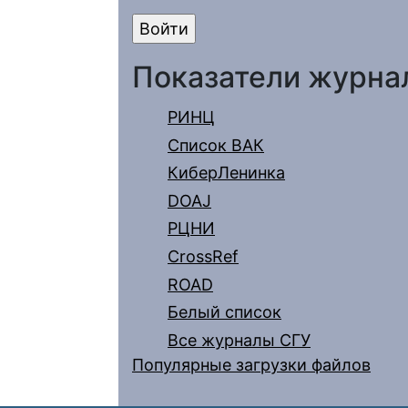
Показатели журна
РИНЦ
Список ВАК
КиберЛенинка
DOAJ
РЦНИ
CrossRef
ROAD
Белый список
Все журналы СГУ
Популярные загрузки файлов