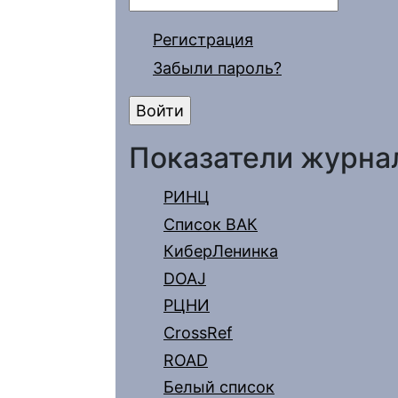
Регистрация
Забыли пароль?
Показатели журна
РИНЦ
Список ВАК
КиберЛенинка
DOAJ
РЦНИ
CrossRef
ROAD
Белый список