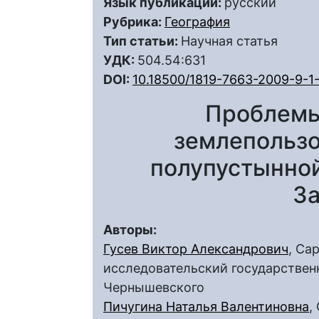
Язык публикации:
русский
Рубрика:
География
Тип статьи:
Научная статья
УДК:
504.54:631
DOI:
10.18500/1819-7663-2009-9-1
Проблемы
землепользо
полупустынной
З
Авторы:
Гусев Виктор Александрович
, Са
исследовательский государственн
Чернышевского
Пичугина Наталья Валентиновна
,