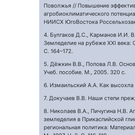
Поволжья // Повышение эффекти
агробиоклиматического потенциа
НИИСХ ЮгоВостока Россельхозака
4. Булгаков Д.С., Карманов И.И. 
Земледелие на рубеже ХХI века: С
С. 164–172.
5. Дёжкин В.В., Попова Л.В. Осн
Учеб. пособие. М., 2005. 320 с.
6. Измаильский А.А. Как высохла н
7. Докучаев В.В. Наши степи прежд
8. Николаев В.А., Пичугина Н.В. 
земледелия в Прикаспийской глин
региональная политика: Материал