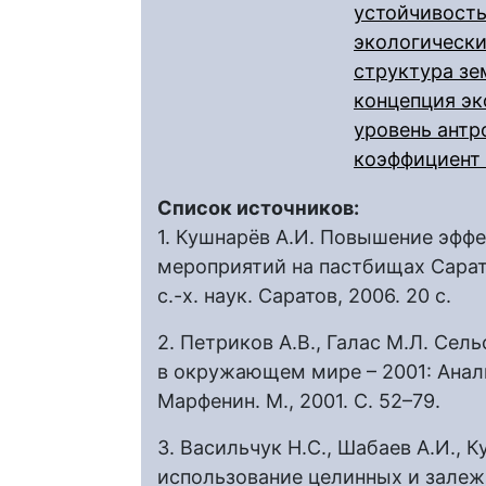
устойчивость
экологически
структура зе
концепция эк
уровень антр
коэффициент
Список источников:
1. Кушнарёв А.И. Повышение эфф
мероприятий на пастбищах Сарато
с.-х. наук. Саратов, 2006. 20 с.
2. Петриков А.В., Галас М.Л. Сел
в окружающем мире – 2001: Анали
Марфенин. М., 2001. С. 52–79.
3. Васильчук Н.С., Шабаев А.И., 
использование целинных и залеж