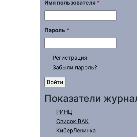
Имя пользователя
*
Пароль
*
Регистрация
Забыли пароль?
Показатели журна
РИНЦ
Список ВАК
КиберЛенинка