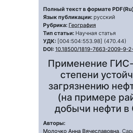
Полный текст в формате PDF(Ru)
Язык публикации:
русский
Рубрика:
География
Тип статьи:
Научная статья
УДК:
[004:504:553.98] (470.44)
DOI:
10.18500/1819-7663-2009-9-2
Применение ГИС-
степени устойч
загрязнению неф
(на примере р
добычи нефти в 
Авторы:
Молочко Анна Вячеславовна
, Са