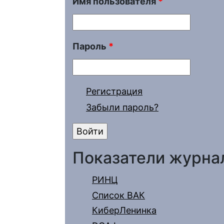
Имя пользователя
*
Пароль
*
Регистрация
Забыли пароль?
Показатели журна
РИНЦ
Список ВАК
КиберЛенинка