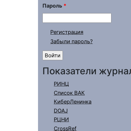
Пароль
*
Регистрация
Забыли пароль?
Показатели журна
РИНЦ
Список ВАК
КиберЛенинка
DOAJ
РЦНИ
CrossRef