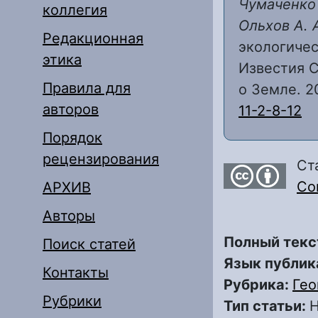
Чумаченко А
коллегия
Ольхов А. 
Редакционная
экологичес
этика
Известия С
Правила для
о Земле. 20
авторов
11-2-8-12
Порядок
рецензирования
Ст
Com
АРХИВ
Авторы
Полный текс
Поиск статей
Язык публик
Контакты
Рубрика:
Гео
Рубрики
Тип статьи:
Н