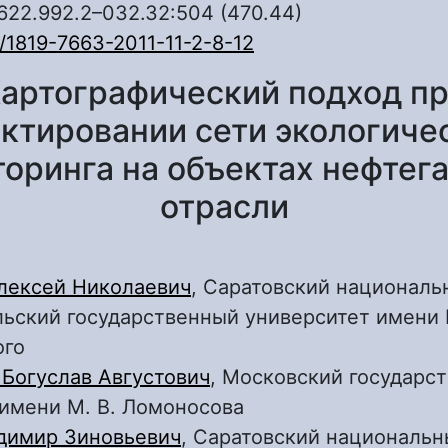
622.992.2–032.32:504 (470.44)
/1819-7663-2011-11-2-8-12
артографический подход п
ктировании сети экологиче
оринга на объектах нефтег
отрасли
лексей Николаевич
, Саратовский националь
ьский государственный университет имени Н
ого
Богуслав Августович
, Московский государс
 имени М. В. Ломоносова
димир Зиновьевич
, Саратовский националь