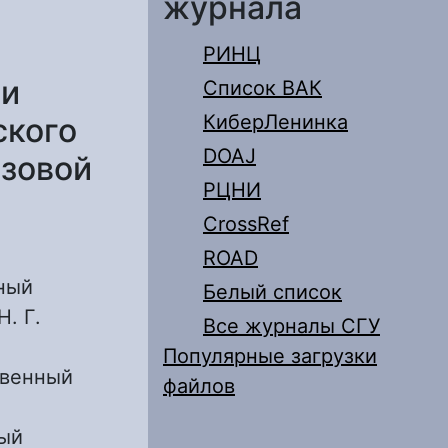
журнала
РИНЦ
ри
Список ВАК
КиберЛенинка
ского
DOAJ
азовой
РЦНИ
CrossRef
ROAD
ный
Белый список
. Г.
Все журналы СГУ
Популярные загрузки
твенный
файлов
ный