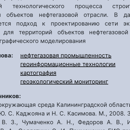
ей технологического процесса стро
ии объектов нефтегазовой отрасли. В да
ается подход к проектированию сети эко
а для территорий объектов нефтегазовой
ографического моделирования
лова:
нефтегазовая промышленность
геоинформационные технологии
картография
геоэкологический мониторинг
чников:
окружающая среда Калининградской области.
Ю. С. Каджояна и Н. С. Касимова. М., 2008. 3
В. З., Чумаченко А. Н., Федоров А. В., И