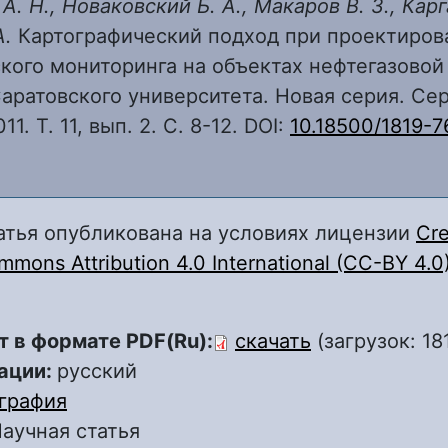
. Н., Новаковский Б. А., Макаров В. З., Карг
А.
Картографический подход при проектиров
кого мониторинга на объектах нефтегазовой 
аратовского университета. Новая серия. Се
11. Т. 11, вып. 2. С. 8-12. DOI:
10.18500/1819-7
атья опубликована на условиях лицензии
Cre
mons Attribution 4.0 International (CC-BY 4.0
т в формате PDF(Ru):
скачать
(загрузок: 18
ации:
русский
графия
аучная статья