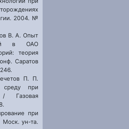
хнологий при
сторождениях
гии. 2004. №
ов В. А. Опыт
огий в ОАО
орий: теория
онф. Саратов
–246.
ечетов П. П.
ю среду при
 / Газовая
8.
ирование при
 Моск. ун-та.