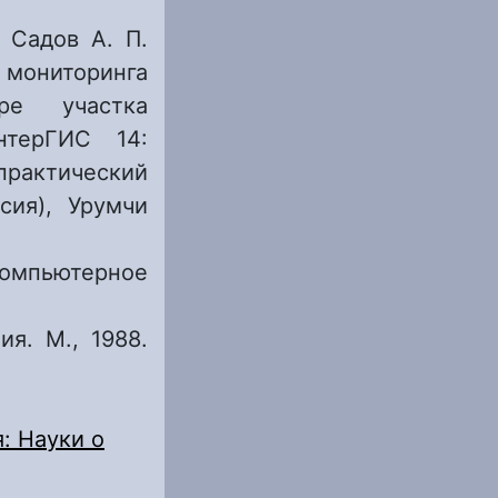
, Садов А. П.
 мониторинга
ре участка
нтерГИС 14:
практический
сия), Урумчи
Компьютерное
я. М., 1988.
: Науки о