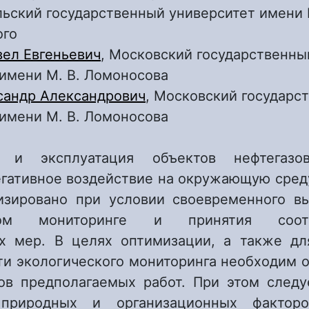
ьский государственный университет имени Н
ого
вел Евгеньевич
, Московский государственны
 имени М. В. Ломоносова
сандр Александрович
, Московский государс
 имени М. В. Ломоносова
 и эксплуатация объектов нефтегазо
егативное воздействие на окружающую сред
зировано при условии своевременного в
ском мониторинге и принятия соотв
х мер. В целях оптимизации, а также д
ти экологического мониторинга необходим 
ов предполагаемых работ. При этом следу
природных и организационных фактор