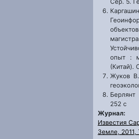
Сер. 5. Г
Каргашин
Геоинфо
объект
магистр
Устойчи
опыт : м
(Китай). 
Жуков В.
геоэколо
Берлянт 
252 с
Журнал:
Известия Сар
Земле, 2011, Т