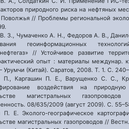
В. А., Солдаткин С. И. Применение ГИС-те
акторов природного риска на нефтяных ме
Поволжья // Проблемы региональной эколо
99.
В. З., Чумаченко А. Н., Федоров А. В., Данил
зования геоинформационных технол
нефтегаз» // Устойчивое развитие террит
актический опыт : материалы междунар. к
– Урумчи (Китай). Саратов, 2008. Т. 1. С. 240
 П., Каргашин П. Е., Варущенко С. С., Кр
афирование воздействия на природну
ельстве магистральных газопроводов
нность. 08/635/2009 (август 2009). С. 55–5
 П. Е. Эколого-географическое картограф
ьстве магистральных газопроводов // Вестн.