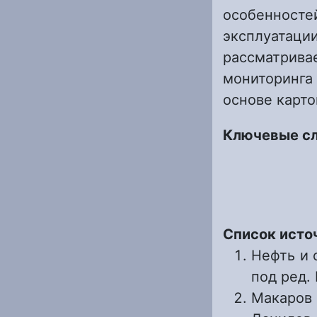
особенност
эксплуатац
рассматрив
мониторинг
основе карт
Ключевые с
Список исто
Нефть и 
под ред. 
Макаров 