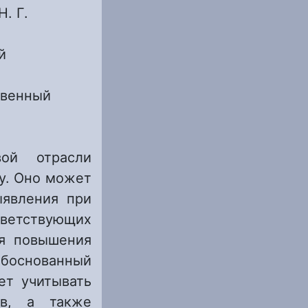
. Г.
й
твенный
вой отрасли
у. Оно может
ыявления при
етствующих
ля повышения
обоснованный
ет учитывать
ов, а также