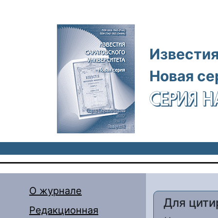
Перейти к основному содержанию
Известия
Новая се
СЕРИЯ Н
О журнале
Для цити
Редакционная