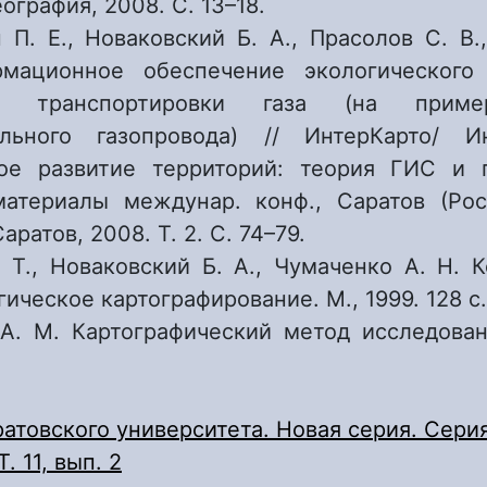
еография, 2008. С. 13–18.
 П. Е., Новаковский Б. А., Прасолов С. В.
рмационное обеспечение экологического
ов транспортировки газа (на приме
ального газопровода) // ИнтерКарто/ И
вое развитие территорий: теория ГИС и 
атериалы междунар. конф., Саратов (Рос
Саратов, 2008. Т. 2. С. 74–79.
 Т., Новаковский Б. А., Чумаченко А. Н. 
гическое картографирование. М., 1999. 128 с.
А. М. Картографический метод исследовани
атовского университета. Новая серия. Серия
. 11, вып. 2