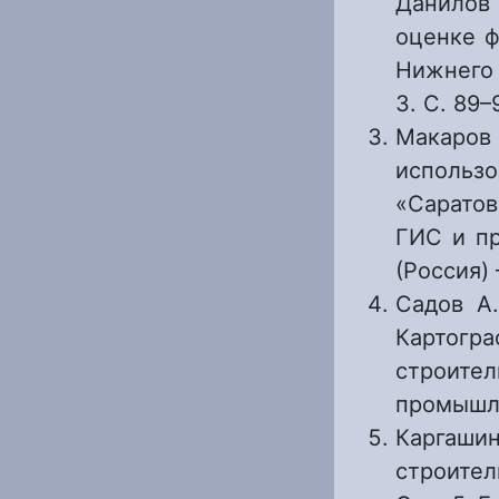
Данилов 
оценке ф
Нижнего 
3. С. 89–
Макаров 
исполь
«Саратов
ГИС и пр
(Россия) 
Садов А.
Картогр
строит
промышле
Каргашин
строител