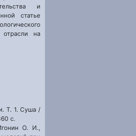
ительства и
нной статье
логического
 отрасли на
 Т. 1. Суша /
60 с.
гонин О. И.,