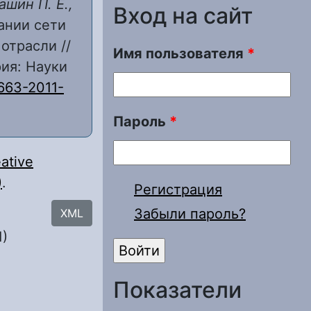
ашин П. Е.,
Вход на сайт
ании сети
отрасли //
Имя пользователя
*
рия: Науки
663-2011-
Пароль
*
ative
)
.
Регистрация
Забыли пароль?
XML
1)
Показатели