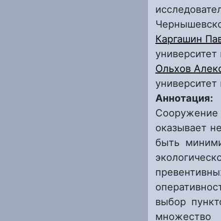
исследовател
Чернышевск
Каргашин Па
университет
Ольхов Алек
университет
Аннотация:
Сооружение
оказывает н
быть миними
экологиче
превентивны
оперативнос
выбор пункт
множество 