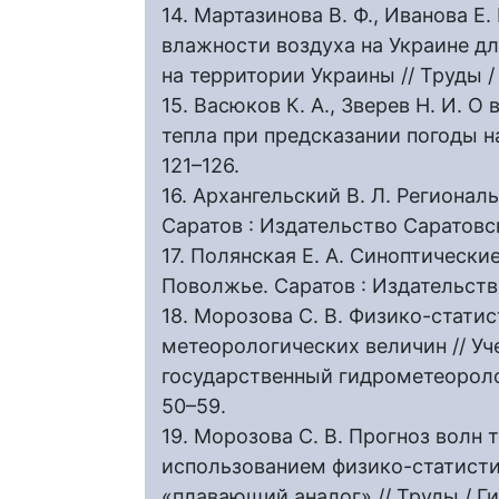
14. Мартазинова В. Ф., Иванова Е
влажности воздуха на Украине д
на территории Украины // Труды /
15. Васюков К. А., Зверев Н. И. 
тепла при предсказании погоды на
121–126.
16. Архангельский В. Л. Региона
Саратов : Издательство Саратовск
17. Полянская Е. А. Синоптическ
Поволжье. Саратов : Издательство
18. Морозова С. В. Физико-стати
метеорологических величин // Уч
государственный гидрометеоролог
50–59.
19. Морозова С. В. Прогноз волн 
использованием физико-статисти
«плавающий аналог» // Труды / 