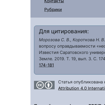
Контакты
Рубрики
Для цитирования:
Морозова С. В., Короткова Н. В.
вопросу оправдываемости «нес
Известия Саратовского универс
Земле. 2019. Т. 19, вып. 3. С. 17
174-181
Статья опубликована 
Attribution 4.0 Interna