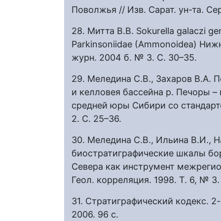
Поволжья // Изв. Сарат. ун-та. Се
28. Митта В.В. Sokurella galaczi g
Parkinsoniidae (Ammonoidea) Ниж
журн. 2004 б. № 3. С. 30–35.
29. Меледина С.В., Захаров В.А.
и келловея бассейна р. Печоры –
средней юры Сибири со стандартом
2. С. 25–36.
30. Меледина С.В., Ильина В.И., 
биостратиграфические шкалы бор
Севера как инструмент межрегио
Геол. корреляция. 1998. Т. 6, № 3.
31. Стратиграфический кодекс. 2-е 
2006. 96 с.