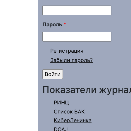
Пароль
*
Регистрация
Забыли пароль?
Показатели журна
РИНЦ
Список ВАК
КиберЛенинка
DOAJ