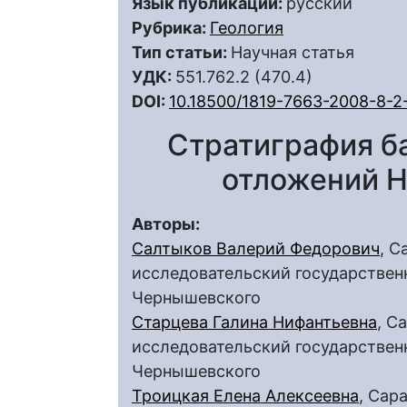
Язык публикации:
русский
Рубрика:
Геология
Тип статьи:
Научная статья
УДК:
551.762.2 (470.4)
DOI:
10.18500/1819-7663-2008-8-2
Стратиграфия б
отложений 
Авторы:
Салтыков Валерий Федорович
, С
исследовательский государственн
Чернышевского
Старцева Галина Нифантьевна
, С
исследовательский государственн
Чернышевского
Троицкая Елена Алексеевна
, Сар