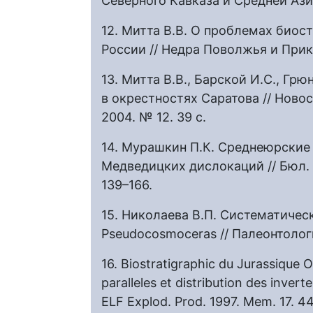
Северного Кавказа и Средней Азии
12. Митта В.В. О проблемах био
России // Недра Поволжья и Прика
13. Митта В.В., Барской И.С., Гр
в окрестностях Саратова // Новос
2004. № 12. 39 с.
14. Мурашкин П.К. Среднеюрские
Медведицких дислокаций // Бюл. М
139–166.
15. Николаева В.П. Систематиче
Pseudocosmoceras // Палеонтологи
16. Biostratigraphic du Jurassique
paralleles et distribution des invert
ELF Explod. Prod. 1997. Mem. 17. 4