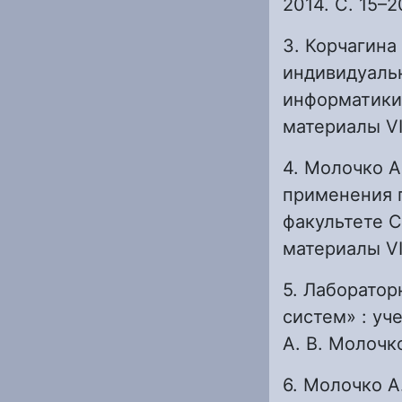
2014. С. 15–2
3. Корчагина
индивидуаль
информатики 
материалы VI
4. Молочко А.
применения 
факультете С
материалы VI 
5. Лаборато
систем» : уче
А. В. Молочко
6. Молочко А