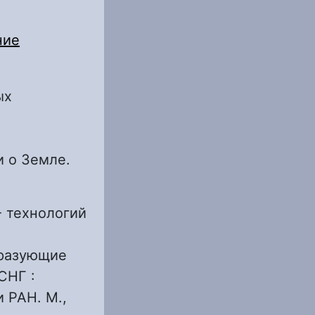
ние
ых
и о Земле.
- технологий
бразующие
СНГ :
 РАН. М.,