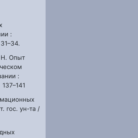
х
ии :
 31–34.
. Н. Опыт
ическом
ании :
. 137–141
рмационных
. гос. ун-та /
ядных