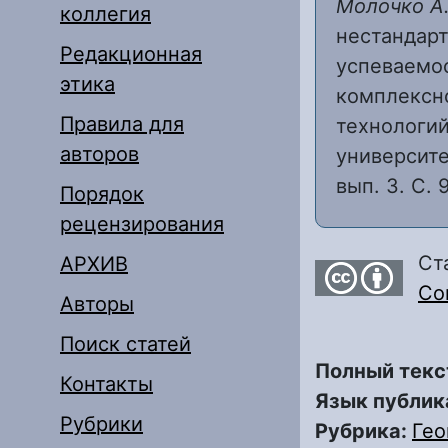
Молочко А.
коллегия
нестандар
Редакционная
успеваемо
этика
комплексно
Правила для
технологий
авторов
университе
вып. 3. С. 
Порядок
рецензирования
Ст
АРХИВ
Com
Авторы
Поиск статей
Полный текс
Контакты
Язык публик
Рубрики
Рубрика:
Гео