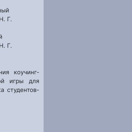
ный
. Г.
й
. Г.
ния коучинг-
ой игры для
а студентов-