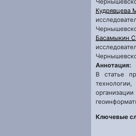
Чернышевск
Кудрявцева 
исследовател
Чернышевск
Басамыкин С
исследовател
Чернышевск
Аннотация:
В статье пр
технологии
организации
геоинформат
Ключевые с