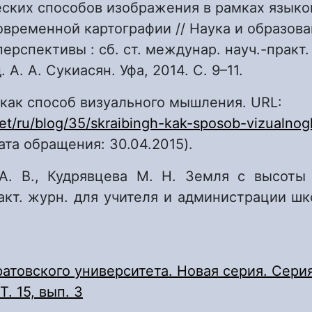
еских способов изображения в рамках языко
временной картографии // Наука и образова
рспективы : сб. ст. междунар. науч.-практ. к
д. А. А. Сукиасян. Уфа, 2014. С. 9–11.
 как способ визуального мышления. URL:
n.net/ru/blog/35/skraibingh-kak-sposob-vizualno
ата обращения: 30.04.2015).
А. В., Кудрявцева М. Н. Земля с высоты
акт. журн. для учителя и администрации ш
атовского университета. Новая серия. Серия
Т. 15, вып. 3