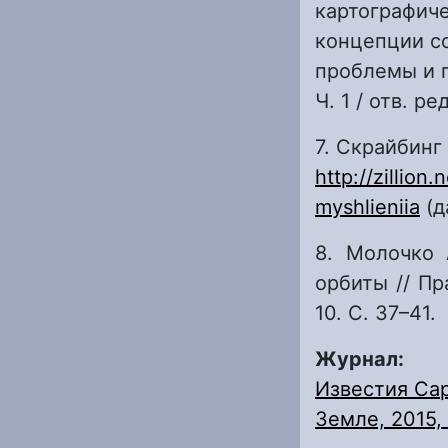
картографич
концепции со
проблемы и пе
Ч. 1 / отв. ре
7. Скрайбинг
http://zillio
myshlieniia
(д
8. Молочко 
орбиты // Пр
10. С. 37–41.
Журнал:
Известия Сар
Земле, 2015, 