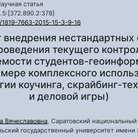
аучная статья
.5:[372.890.2:378]
/1819-7663-2015-15-3-9-16
 внедрения нестандартных
роведения текущего контро
емости студентов-геоинфор
имере комплексного исполь
гии коучинга, скрайбинг-те
и деловой игры)
а Вячеславовна
, Саратовский национальный
ьский государственный университет имени Н