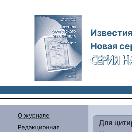
Перейти к основному содержанию
Известия
Новая се
СЕРИЯ Н
О журнале
Для цити
Редакционная