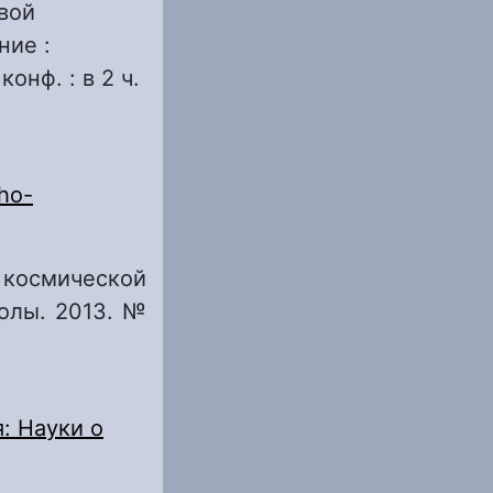
вой
ние :
онф. : в 2 ч.
gho-
 космической
колы. 2013. №
: Науки о