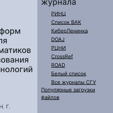
журнала
РИНЦ
Список ВАК
 форм
КиберЛенинка
ля
DOAJ
РЦНИ
матиков
CrossRef
зования
ROAD
хнологий
Белый список
Все журналы СГУ
Популярные загрузки
файлов
. Г.