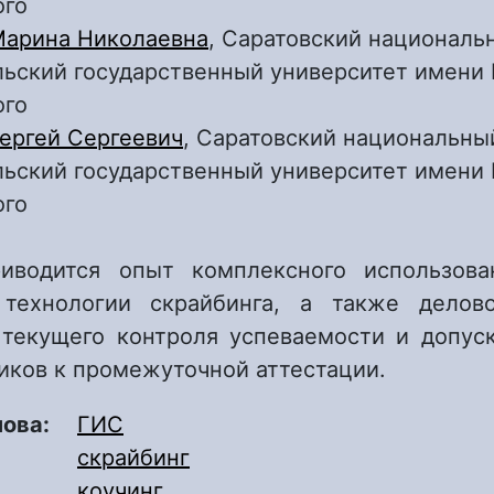
ого
Марина Николаевна
, Саратовский националь
ьский государственный университет имени Н
ого
ергей Сергеевич
, Саратовский национальны
ьский государственный университет имени Н
ого
иводится опыт комплексного использова
, технологии скрайбинга, а также делов
 текущего контроля успеваемости и допуск
иков к промежуточной аттестации.
лова:
ГИС
скрайбинг
коучинг