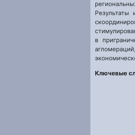
региональн
Результаты 
скоординир
стимулирова
в пригранич
агломераци
экономическ
Ключевые с