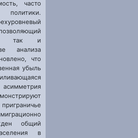
ость, часто
политики.
рехуровневый
позволяющий
ды, так и
ве анализа
новлено, что
венная убыль
иливающаяся
я асимметрия
емонстрируют
е приграничье
миграционно
жден общий
аселения в