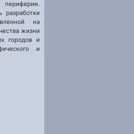
 периферии.
ь разработки
авленной на
чества жизни
ых городов и
фического и