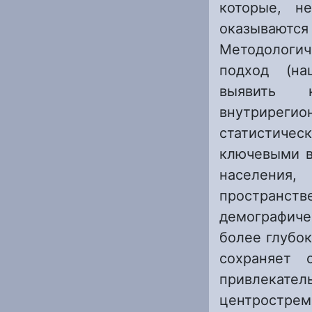
которые, н
оказываю
Методологич
подход (на
выявить 
внутрирег
статистичес
ключевыми в
населения,
пространств
демографиче
более глубок
сохраняет 
привлекат
центростр