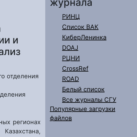
журнала
РИНЦ
а
Список ВАК
КиберЛенинка
ии и
DOAJ
ализ
РЦНИ
CrossRef
го отделения
ROAD
Белый список
тделения
Все журналы СГУ
Популярные загрузки
файлов
ных регионах
Казахстана,