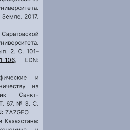
университета.
 Земле. 2017.
 Саратовской
университета.
п. 2. С. 101–
1-106
, EDN:
фические и
ничеству на
ник Санкт-
. 67, № 3. С.
N: ZAZGEO
и Казахстана:
кономика и