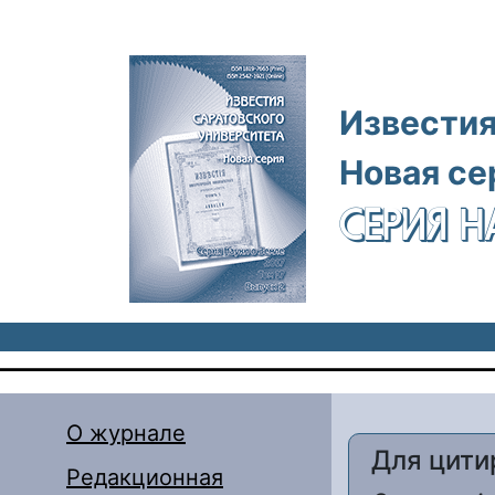
Перейти к основному содержанию
Известия
Новая се
СЕРИЯ Н
О журнале
Для цити
Редакционная