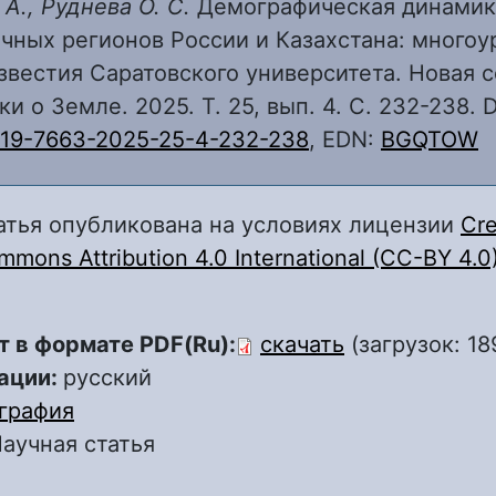
А., Руднева О. С.
Демографическая динамик
чных регионов России и Казахстана: много
Известия Саратовского университета. Новая с
и о Земле. 2025. Т. 25, вып. 4. С. 232-238. D
819-7663-2025-25-4-232-238
, EDN:
BGQTOW
атья опубликована на условиях лицензии
Cre
mons Attribution 4.0 International (CC-BY 4.0
т в формате PDF(Ru):
скачать
(загрузок: 18
ации:
русский
графия
аучная статья