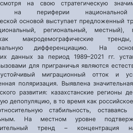
есмотря на свою стратегическую значим
тся на периферии национальной 
еской основой выступает предложенный т
циональный, региональный, местный), 
как макродемографические трен
иональную дифференциацию. На осно
ких данных за период 1989–2021 гг. уста
ызовами для приграничья являются естест
 устойчивый миграционный отток и ус
енная поляризация. Выявлена значительна
ского развития: казахстанские регионы д
ую депопуляцию, в то время как российско
относительную стабильность, оставаясь 
ельным. На местном уровне подтвер
емительный тренд – концентрация н