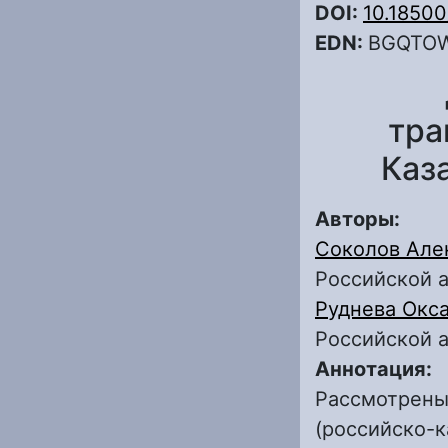
DOI:
10.1850
EDN:
BGQTO
тра
Каз
Авторы:
Соколов Але
Российской 
Руднева Окс
Российской 
Аннотация:
Рассмотрены
(российско