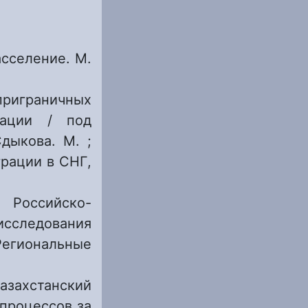
асселение. М.
риграничных
рации / под
дыкова. М. ;
рации в СНГ,
 Российско-
исследования
егиональные
захстанский
процессов за