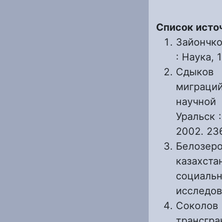
Список исто
Зайончко
: Наука, 1
Сдыков 
миграци
научной 
Уральск 
2002. 23
Белозер
казахст
социаль
исследова
Соколов
трансгра