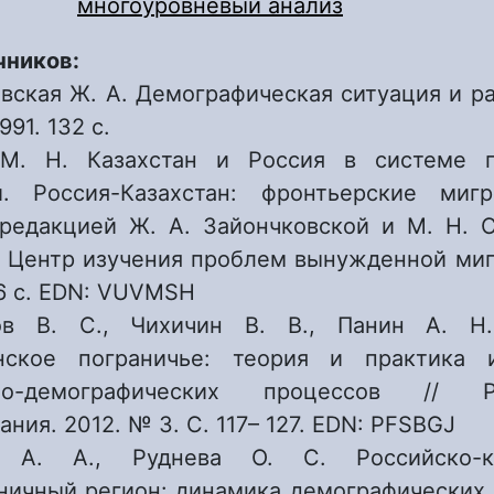
многоуровневый анализ
чников:
вская Ж. А. Демографическая ситуация и р
991. 132 с.
М. Н. Казахстан и Россия в системе п
й. Россия-Казахстан: фронтьерские миг
редакцией Ж. А. Зайончковской и М. Н. С
: Центр изучения проблем вынужденной миг
6 с. EDN: VUVMSH
ов В. С., Чихичин В. В., Панин А. Н.
анское пограничье: теория и практика 
но-демографических процессов // Р
ния. 2012. № 3. С. 117– 127. EDN: PFSBGJ
 А. А., Руднева О. С. Российско-ка
ничный регион: динамика демографических 