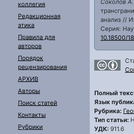
Соколов А. 
коллегия
трансграни
Редакционная
анализ // 
этика
Серия: Наук
Правила для
10.18500/1
авторов
Порядок
Ст
рецензирования
Com
АРХИВ
Авторы
Полный текс
Язык публик
Поиск статей
Рубрика:
Гео
Контакты
Тип статьи:
Н
Рубрики
УДК:
911.6