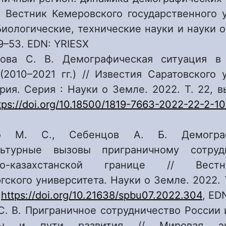
/ Вестник Кемеровского государственного 
Биологические, технические науки и науки о
49–53. EDN: YRIESX
кова С. В. Демографическая ситуация в
(2010–2021 гг.) // Известия Саратовского 
рия. Серия : Науки о Земле. 2022. Т. 22, вы
tps://doi.org/10.18500/1819-7663-2022-22-2-10
ко М. С., Себенцов А. Б. Демогра
льтурные вызовы приграничному сотруд
ско-казахстанской границе // Вест
гского университета. Науки о Земле. 2022. Т
.
https://doi.org/10.21638/spbu07.2022.304
, ED
С. В. Приграничное сотрудничество России 
мы и пути развития // Мировая э