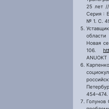
25 лет /
Серия : 
№ 1. С. 
Уставщи
области 
Новая се
106.
ht
ANUOKT
Карпен
социоку
россий
Петербур
454–474
Голунов 
пробле